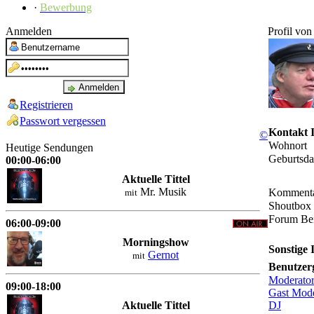
·
Bewerbung
Anmelden
Profil vo
Registrieren
Passwort vergessen
Kontakt 
©
Wohnort
Heutige Sendungen
Geburtsd
00:00-06:00
Aktuelle Tittel
Mr. Musik
Komment
mit
Shoutbox 
Forum Bei
06:00-09:00
Morningshow
Sonstige 
Gernot
mit
Benutzer
Moderato
09:00-18:00
Gast Mode
Aktuelle Tittel
DJ