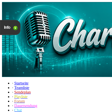
Info
·
Startseite
·
Teamliste
·
Sendeplan
·
Playliste
·
Forum
·
Dauersendung
·
Chat