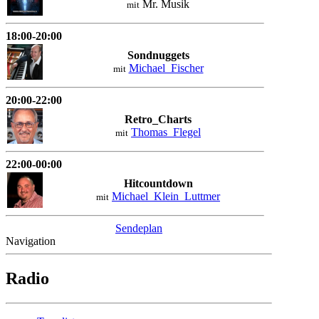
Mr. Musik
mit
18:00-20:00
Sondnuggets
Michael_Fischer
mit
20:00-22:00
Retro_Charts
Thomas_Flegel
mit
22:00-00:00
Hitcountdown
Michael_Klein_Luttmer
mit
Sendeplan
Navigation
Radio